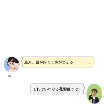
最近、目が痒くて鼻がつまる・・・・。
『私。』
それはいわゆる
花粉症
では？