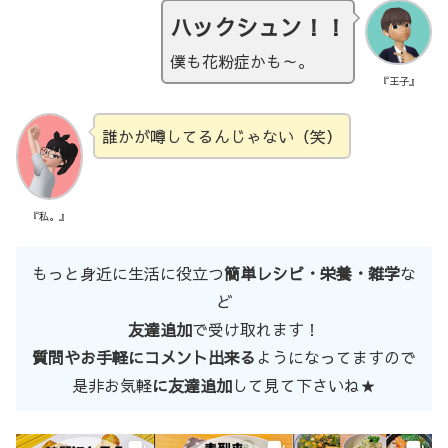
ハックシュン！！
僕も花粉症かも～。
『王子』
誰かが噂してるんじゃない（笑）
『私。』
もっと身近に生活に役立つ
簡単レシピ・栄養・雑学
な
ど
友達追加
で受け取れます！
質問やお手軽にコメント出来る
ようになってますので
是非お気軽
に友達追加
して見て下さいね★