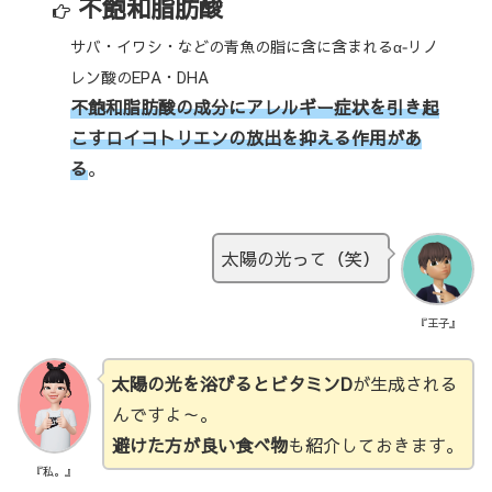
不飽和脂肪酸
サバ・イワシ・などの青魚の脂に含に含まれるα‐リノ
レン酸のEPA・DHA
不飽和脂肪酸の成分にアレルギー症状を引き起
こすロイコトリエンの放出を抑える作用があ
る
。
太陽の光って（笑）
『王子』
太陽の光を浴びるとビタミンD
が生成される
んですよ～。
避けた方が良い食べ物
も紹介しておきます。
『私。』