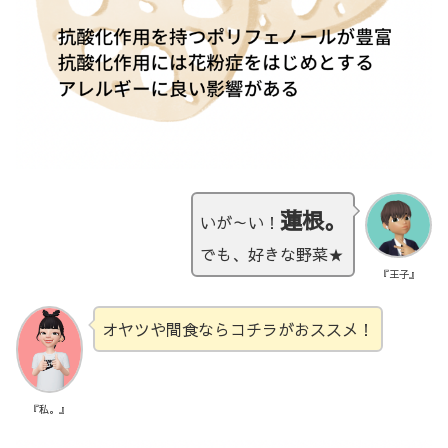
蓮根。
いが～い！
でも、好きな野菜★
『王子』
オヤツや間食ならコチラがおススメ！
『私。』