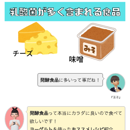
発酵食品
に多いって事だね！
『王子』
発酵食品
って本当にカラダに良いので食べて
欲しいです！
ヨーグルト
を使った
おススメレシピ
紹介