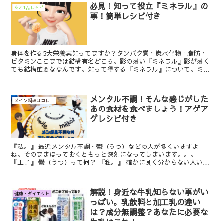
必見！知って役立『ミネラル』の
あと1品レシピ
事！簡単レシピ付き
身体を作る5大栄養素知ってますか？タンパク質・炭水化物・脂肪・
ビタミンここまでは結構有名どころ。影の薄い『ミネラル』影が薄く
ても結構重要ななんです。知って得する『ミネラル』について。ミネ
ラルが摂れる簡単レシピも一緒に公開。
メンタル不調！そんな感じがした
メイン料理はコレ！
あの食材を食べましょう！アゲア
ゲレシピ付き
『私。』 最近メンタル不調・鬱（うつ）などの人が多くいますよ
ね。そのままほっておくともっと深刻になってしまいます。。。
『王子』 鬱（うつ）って何？ 『私。』 確かに良く分からない人いる
でしょうね。今回はメンタル不調・うつ...
解説！身近な牛乳知らない事がい
健康・ダイエット
っぱい。乳飲料と加工乳の違い
は？成分無調整？あなたに必要な