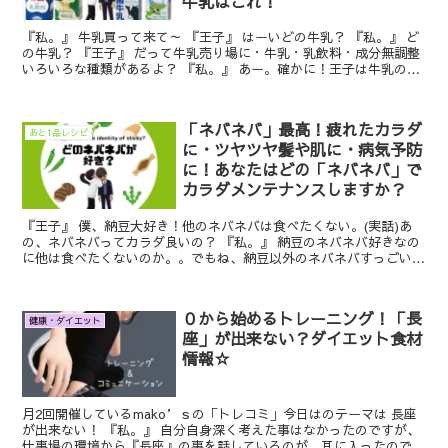
牛乳はこれ！
『私。』 牛乳買って来て～ 『王子』 はーいどの牛乳？ 『私。』 ど
の牛乳？ 『王子』 だって牛乳売り場に・牛乳・乳飲料・成分無調整
いろいろな種類があるよ？ 『私。』 あー。確かに！王子は牛乳の種
類の違い知...
「ネバネバ」最高！疲れたカラダ
あと1品レシピ
に・ツヤツヤ髪や肌に・病気予防
に！あなたはどの「ネバネバ」で
カラダメンテナンスしますか？
『王子』 僕、納豆大好き！他のネバネバは食べたくない。(実話)あ
の、ネバネバってカラダ良いの？ 『私。』 納豆のネバネバ好きなの
に他は食べたくないのか。。でもね、納豆以外のネバネバすっごいカ
ラダに良いのですよ。 『王子』 ...
０から始めるトレーニング！「長
健康・ダイエット
座」が出来ない？ダイエット食材
情報☆
月2回開催しているmako’ｓの「トレコミ」今日はのテーマは 長座
が出来ない！ 『私。』 自分自身深く考えた事はなかったのですが、
仕事場の環境から『長座』の事を話しているのが、耳に入ったので気