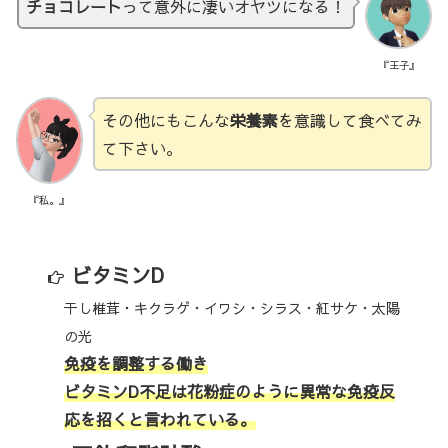
チョコレート
って意外に凄いオヤツになる！
『王子』
その他にもこんな
栄養素
を意識して食べてみ
て下さい。
『私。』
ビタミンD
干し椎茸・キクラゲ・イワシ・シラス・紅サケ・太陽
の光
免疫を調整する働き
ビタミンD不足は花粉症のように異常な免疫反
応を招くと言われている。