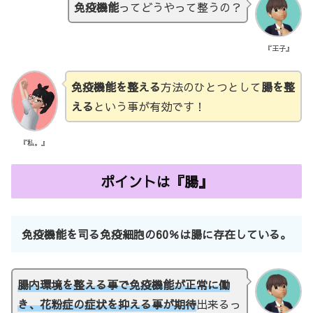
免疫機能
ってどうやって整うの？
『王子』
免疫機能を整える
方法のひとつとして
腸を整
える
という事が有効です！
『私。』
ポイントは『腸』
免疫機能を司る免疫細胞の60％は腸に存在している。
腸内環境を整える事で免疫機能が正常に働
き、花粉症の症状を抑える事が期待
出来るっ