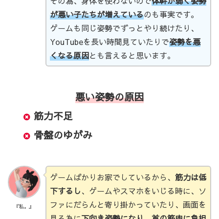
その為、身体を使わないので
体幹が弱く姿勢
が悪い子たちが増えている
のも事実です。
ゲームも同じ姿勢でずっとやり続けたり、
YouTubeを長い時間見ていたりで
姿勢を悪
くなる原因
とも言えると思います。
悪い姿勢の原因
筋力不足
骨盤のゆがみ
ゲームばかりお家でしているから、
筋力は低
下するし
、ゲームやスマホをいじる時に、ソ
ファにだらんと寄り掛かっていたり、画面を
『私。』
見る為に
下向き姿勢になり、首の筋肉に負担