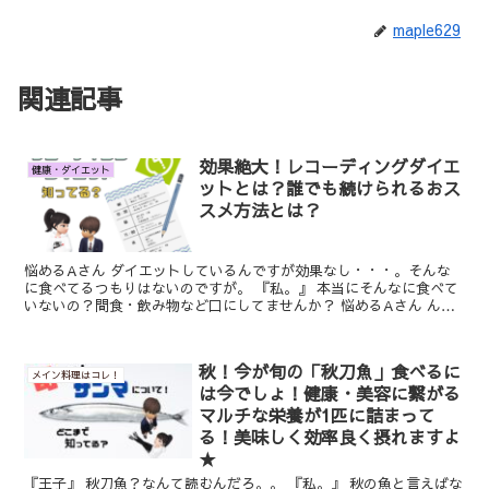
maple629
関連記事
効果絶大！レコーディングダイエ
健康・ダイエット
ットとは？誰でも続けられるおス
スメ方法とは？
悩めるAさん ダイエットしているんですが効果なし・・・。そんな
に食べてるつもりはないのですが。 『私。』 本当にそんなに食べて
いないの？間食・飲み物など口にしてませんか？ 悩めるAさん ん
ー。そんなつもりはないのですが忘れ...
秋！今が旬の「秋刀魚」食べるに
メイン料理はコレ！
は今でしょ！健康・美容に繋がる
マルチな栄養が1匹に詰まって
る！美味しく効率良く摂れますよ
★
『王子』 秋刀魚？なんて読むんだろ。。 『私。』 秋の魚と言えばな