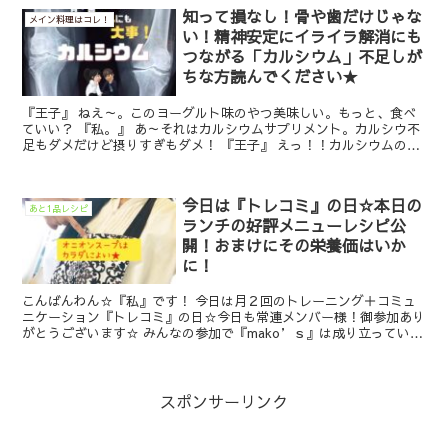
知って損なし！骨や歯だけじゃな
メイン料理はコレ！
い！精神安定にイライラ解消にも
つながる「カルシウム」不足しが
ちな方読んでください★
『王子』 ねえ～。このヨーグルト味のやつ美味しい。もっと、食べ
ていい？ 『私。』 あ～それはカルシウムサプリメント。カルシウ不
足もダメだけど摂りすぎもダメ！ 『王子』 えっ！！カルシウムの摂
りすぎもダメってあるんだ！ ...
今日は『トレコミ』の日☆本日の
あと1品レシピ
ランチの好評メニューレシピ公
開！おまけにその栄養価はいか
に！
こんばんわん☆『私』です！ 今日は月２回のトレーニング＋コミュ
ニケーション『トレコミ』の日☆今日も常連メンバー様！御参加あり
がとうございます☆ みんなの参加で『mako’ｓ』は成り立っていま
す！ なので、『私』に食べたい...
スポンサーリンク