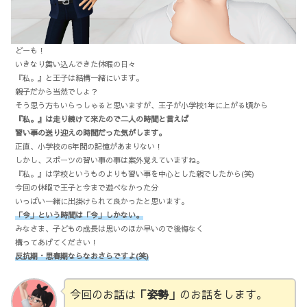
どーも！
いきなり舞い込んできた休暇の日々
『私。』と王子は結構一緒にいます。
親子だから当然でしょ？
そう思う方もいらっしゃると思いますが、王子が小学校1年に上がる頃から
『私。』は走り続けて来たので二人の時間と言えば
習い事の送り迎えの時間だった気がします。
正直、小学校の6年間の記憶があまりない！
しかし、スポーツの習い事の事は案外覚えていますね。
『私。』は学校というものよりも習い事を中心とした親でしたから(笑)
今回の休暇で王子と今まで遊べなかった分
いっぱい一緒に出掛けられて良かったと思います。
「今」という時間は「今」しかない。
みなさま、子どもの成長は思いのほか早いので後悔なく
構ってあげてください！
反抗期・思春期ならなおさらですよ(笑)
今回のお話は
「姿勢」
のお話をします。