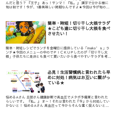
んだと思う？ 『王子』 あっ！サンマ！ 『私。』 漢字で分かる様に
旬は秋です！今が、1番美味しい時期なんですよ★今回は今が旬のサ
ンマのお話をして行き...
簡単・時短！切り干し大根サラダ
レシピ
★こども達に切り干し大根を食べ
させたい！
簡単・時短レシピでランチを金曜日に提供している「mako’ｓ」ラ
ンチ★今回のメニューの中のでＰＩＣＫＵＰしたのが「切り干し大
根」子供たちに是非とも食べて貰いたいから食べやすいサラダを考え
ました！夕飯の献立に役立てて下さい。
必見！生活習慣病と言われたら早
あと1品レシピ
めに対処！病気はお互いに繋がっ
ている★
悩めるAさん 旦那さん健康診断で高血圧でメタボ予備軍と言われた
らしいです。 『私。』 ま～！それは言われた『今』から対処してい
かないと！ 悩めるAさん 高血圧って今からそんな重く捉えないとだ
めですか？ 『私。』 内...