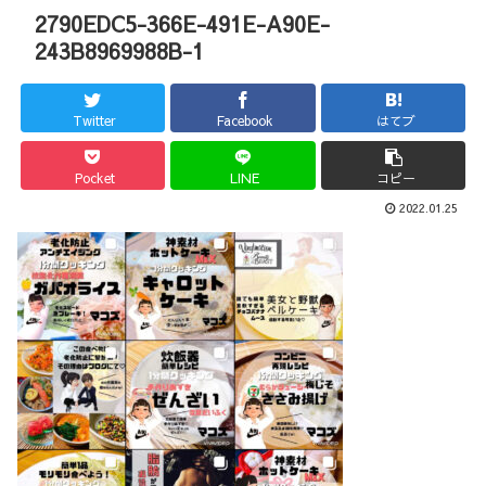
2790EDC5-366E-491E-A90E-
243B8969988B-1
Twitter
Facebook
はてブ
Pocket
LINE
コピー
2022.01.25