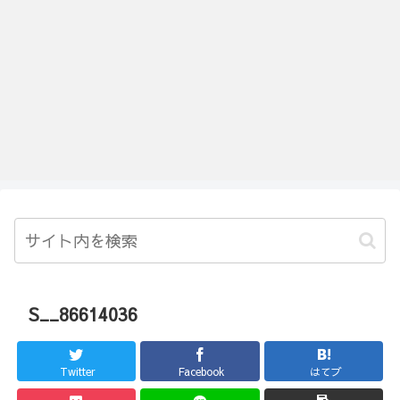
S__86614036
Twitter
Facebook
はてブ