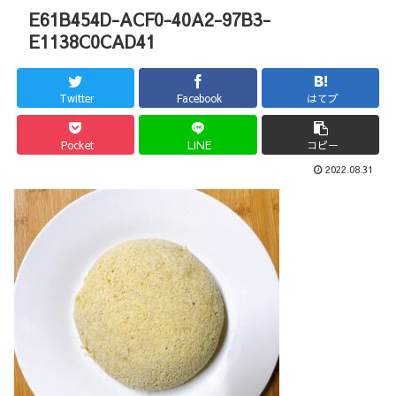
E61B454D-ACF0-40A2-97B3-
E1138C0CAD41
Twitter
Facebook
はてブ
Pocket
LINE
コピー
2022.08.31