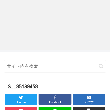
S__85139458
Twitter
Facebook
はてブ