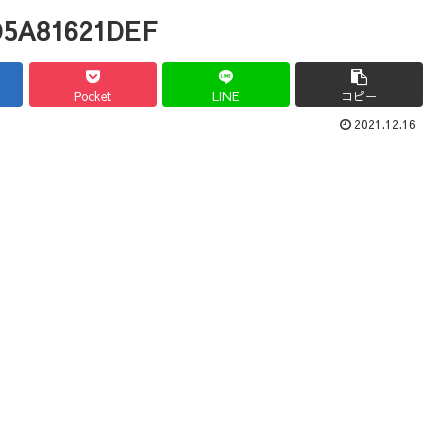
D5A81621DEF
Pocket
LINE
コピー
2021.12.16