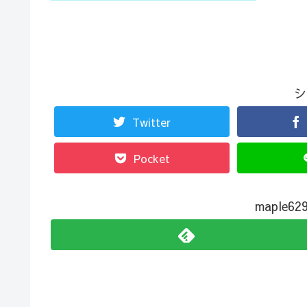
シ
Twitter
Pocket
maple