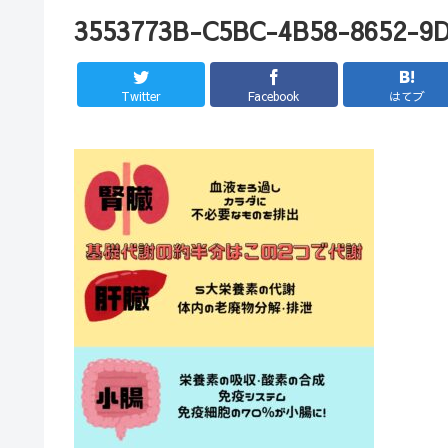
3553773B-C5BC-4B58-8652-9
Twitter
Facebook
はてブ